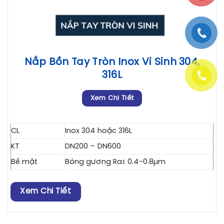
Nắp Bồn Tay Tròn Inox Vi Sinh 304,
316L
Xem Chi Tiết
CL
Inox 304 hoặc 316L
KT
DN200 – DN600
Bề mặt
Bóng gương Ra≤ 0.4-0.8µm
Xem Chi Tiết