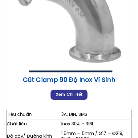
Cút Clamp 90 Độ Inox Vi Sinh
Xem Chi Tiết
Tiêu chuẩn
3A, DIN, SMS
Chất liệu
Inox 304 – 316L
1.5mm – 5mm / Ø17 – Ø219,
Độ dày/ Đường kính