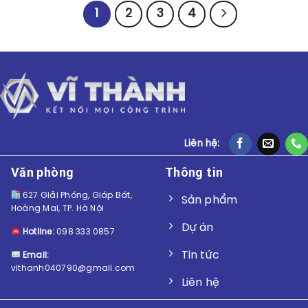
1
2
3
4
Liên hệ:
Văn phòng
Thông tin
627 Giải Phóng, Giáp Bát,
Sản phẩm
Hoàng Mai, TP. Hà Nội
Dự án
Hotline:
098 333 0857
Tin tức
Email:
vithanh040790@gmail.com
Liên hệ