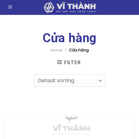
Chuyển
0
đến
nội
dung
Cửa hàng
Home
/
Cửa hàng
FILTER