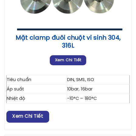
Mặt clamp đuôi chuột vi sinh 304,
316L
Xem Chi Tiết
Tiêu chuẩn
DIN, SMS, ISO
Áp suất
10bar, 16bar
Nhiệt độ
-10°C – 180°C
Xem Chi Tiết