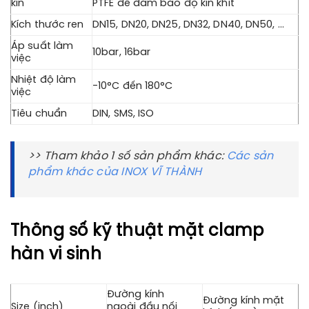
kín
PTFE để đảm bảo độ kín khít
Kích thước ren
DN15, DN20, DN25, DN32, DN40, DN50, …
Áp suất làm
10bar, 16bar
việc
Nhiệt độ làm
-10°C đến 180°C
việc
Tiêu chuẩn
DIN, SMS, ISO
>> Tham khảo 1 số sản phẩm khác:
Các sản
phẩm khác của INOX VĨ THÀNH
Thông số kỹ thuật mặt clamp
hàn vi sinh
Đường kính
Đường kính mặt
Size (inch)
ngoài đầu nối