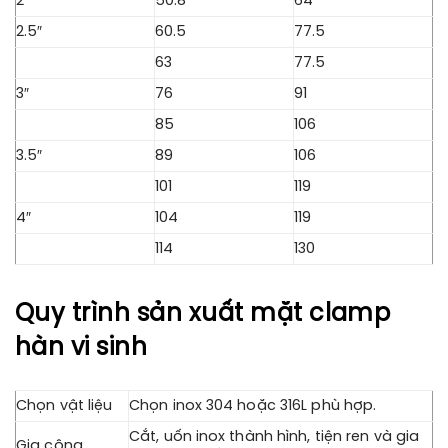
2″
50.8
64
2.5″
60.5
77.5
63
77.5
3″
76
91
85
106
3.5″
89
106
101
119
4″
104
119
114
130
Quy trình sản xuất mặt clamp
hàn vi sinh
Chọn vật liệu
Chọn inox 304 hoặc 316L phù hợp.
Cắt, uốn inox thành hình, tiện ren và gia
Gia công