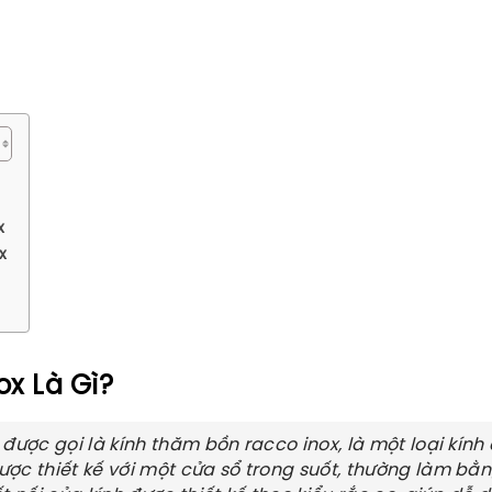
x
x
ox Là Gì?
 được gọi là kính thăm bồn racco inox, là một loại kín
ợc thiết kế với một cửa sổ trong suốt, thường làm bằn