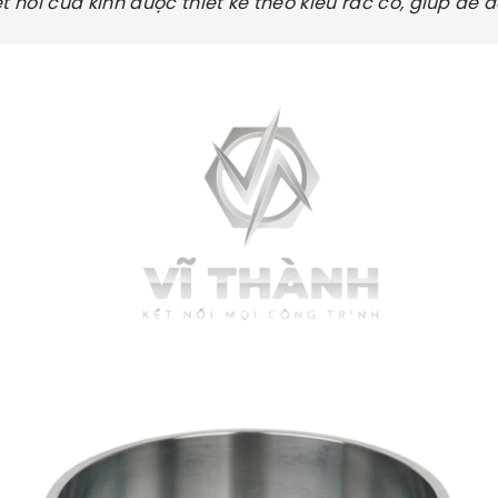
t nối của kính được thiết kế theo kiểu rắc co, giúp dễ 