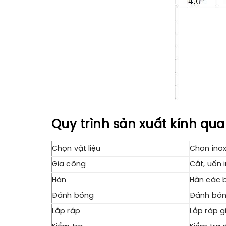
Quy trình sản xuất kính qua
Chọn vật liệu
Chọn inox
Gia công
Cắt, uốn 
Hàn
Hàn các b
Đánh bóng
Đánh bón
Lắp ráp
Lắp ráp g