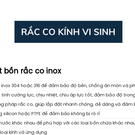
 bồn rắc co inox
 inox 304 hoặc 316 để đảm bảo độ bền, chống ăn mòn và phù
tinh cường lực, chịu nhiệt, chịu áp lực tốt, đảm bảo độ tron
g pháp rắc co, giúp lắp đặt nhanh chóng, dễ dàng và đảm b
 silicon hoặc PTFE để đảm bảo không bị rò rỉ
thước khác nhau để phù hợp với các loại bồn chứa khác nha
loại kính và ứng dụng