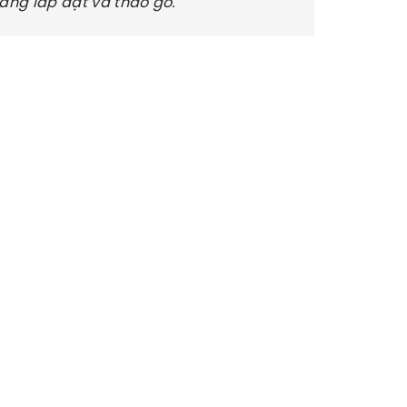
dàng lắp đặt và tháo gỡ.