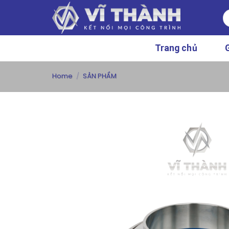
Chuyển
S
đến
fo
nội
dung
Trang chủ
G
Home
/
SẢN PHẨM