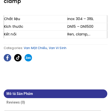
clamp
Chất liệu
inox 304 – 316L
Kích thước
DN15 – DN1500
Kết nối
Ren, clamp,…
Categories:
Van Một Chiều
,
Van Vi Sinh
Mô tả Sản Phẩm
Reviews (0)