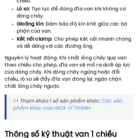
chiều.
Lò xo:
Tạo lực để đóng đĩa van khi không có
dòng chảy.
Gioăng kín:
Đảm bảo độ kín khít giữa các bộ
phận của van.
Kết nối clamp:
Cho phép kết nối nhanh chóng
và dễ dàng với các đường ống.
Nguyên lý hoạt động: Khi chất lỏng chảy qua van
theo chiều cho phép, đĩa van sẽ mở ra dưới áp lực
của dòng chảy. Khi dòng chảy ngừng hoặc đổi
chiều, lò xo sẽ đẩy đĩa van đóng lại, ngăn chặn
chất lỏng chảy ngược.
>> Tham khảo 1 số sản phẩm khác:
Các sản
phẩm khác của INOX VĨ THÀNH
Thông số kỹ thuật van 1 chiều