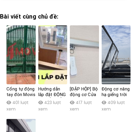
Bài viết cùng chủ đề:
Cổng tự động
Hướng dẫn
[ĐẬP HỘP] Bộ
Động cơ nâng
tay đòn Movis
lắp đặt ĐỘNG
động cơ Cửa
hạ giếng trời
G2 – xi lanh
CƠ CỬA SỔ
sổ trượt tự
thông minh
401 lượt
423 lượt
417 lượt
409 lượt
điện
TỰ ĐỘNG tại
động Movis
Movis
xem
xem
xem
xem
nhà
W-H35C