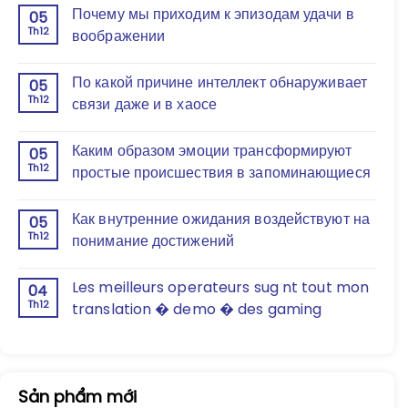
Почему мы приходим к эпизодам удачи в
05
Th12
воображении
По какой причине интеллект обнаруживает
05
Th12
связи даже и в хаосе
Каким образом эмоции трансформируют
05
Th12
простые происшествия в запоминающиеся
Как внутренние ожидания воздействуют на
05
Th12
понимание достижений
Les meilleurs operateurs sug nt tout mon
04
Th12
translation � demo � des gaming
Sản phẩm mới