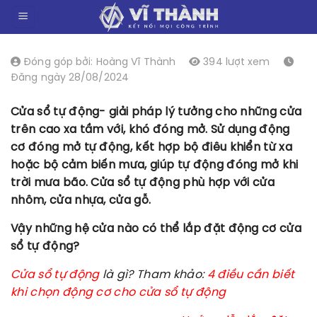
Chuyển
0
đến
nội
dung
Đóng góp bởi: Hoàng Vĩ Thành
394 lượt xem
Đăng ngày 28/08/2024
Cửa sổ tự động- giải pháp lý tưởng cho những cửa
trên cao xa tầm với, khó đóng mở. Sử dụng động
cơ đóng mở tự động, kết hợp bộ điêu khiển từ xa
hoặc bộ cảm biến mưa, giúp tự động đóng mở khi
trời mưa bão. Cửa sổ tự động phù hợp với cửa
nhôm, cửa nhựa, cửa gỗ.
Vậy những hệ cửa nào có thể lắp đặt động cơ cửa
sổ tự động?
Cửa sổ tự động
là gì?
Tham khảo:
4 điều cần biết
khi chọn động cơ cho cửa sổ tự động