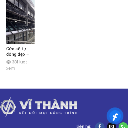
Cửa sổ tự
động đẹp –
Lắp đặt tại
381 lượt
nhà SIÊU DỄ-
xem
video hướng
dẫn lắp đặt
Liên hệ: