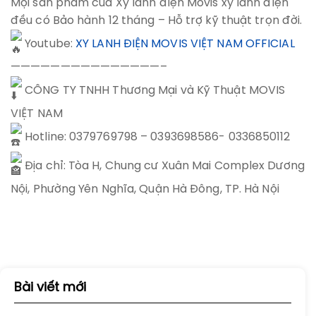
Mọi sản phẩm của Xy lanh điện Movis xy lanh điện
đều có Bảo hành 12 tháng – Hỗ trợ kỹ thuật trọn đời.
Youtube:
XY LANH ĐIỆN MOVIS VIỆT NAM OFFICIAL
———————————————–
CÔNG TY TNHH Thương Mại và Kỹ Thuật MOVIS
VIỆT NAM
Hotline: 0379769798 – 0393698586- 0336850112
Địa chỉ: Tòa H, Chung cư Xuân Mai Complex Dương
Nội, Phường Yên Nghĩa, Quận Hà Đông, TP. Hà Nội
Bài viết mới