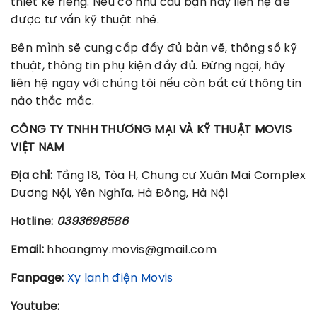
thiết kế riêng. Nếu có nhu cầu bạn hãy liên hệ để
được tư vấn kỹ thuật nhé.
Bên mình sẽ cung cấp đầy đủ bản vẽ, thông số kỹ
thuật, thông tin phụ kiện đầy đủ. Đừng ngại, hãy
liên hệ ngay với chúng tôi nếu còn bất cứ thông tin
nào thắc mắc.
CÔNG TY TNHH THƯƠNG MẠI VÀ KỸ THUẬT MOVIS
VIỆT NAM
Địa chỉ:
Tầng 18, Tòa H, Chung cư Xuân Mai Complex
Dương Nội, Yên Nghĩa, Hà Đông, Hà Nội
Hotline:
0393698586
Email:
hhoangmy.movis@gmail.com
Fanpage:
Xy lanh điện Movis
Youtube: