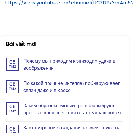
https://www.youtube.com/channel/UCZDBxYm4m5
Bài viết mới
Почему мы приходим к эпизодам удачи в
05
Th12
воображении
По какой причине интеллект обнаруживает
05
Th12
связи даже и в хаосе
Каким образом эмоции трансформируют
05
Th12
простые происшествия в запоминающиеся
Как внутренние ожидания воздействуют на
05