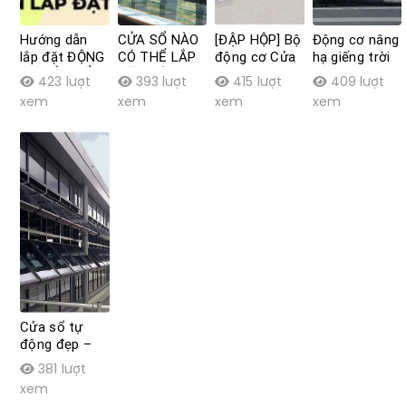
Hướng dẫn
CỬA SỔ NÀO
[ĐẬP HỘP] Bộ
Động cơ nâng
lắp đặt ĐỘNG
CÓ THỂ LẮP
động cơ Cửa
hạ giếng trời
CƠ CỬA SỔ
ĐẶT ĐỘNG
sổ trượt tự
thông minh
423 lượt
393 lượt
415 lượt
409 lượt
TỰ ĐỘNG tại
CƠ CỬA SỔ
động Movis
Movis
xem
xem
xem
xem
nhà
TỰ ĐỘNG?
W-H35C
Cửa sổ tự
động đẹp –
Lắp đặt tại
381 lượt
nhà SIÊU DỄ-
xem
video hướng