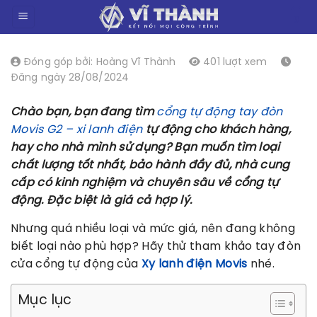
Chuyển
0
đến
nội
dung
Đóng góp bởi: Hoàng Vĩ Thành
401 lượt xem
Đăng ngày 28/08/2024
Chào bạn, bạn đang tìm
cổng tự động tay đòn
Movis G2 – xi lanh điện
tự động cho khách hàng,
hay cho nhà mình sử dụng? Bạn muốn tìm loại
chất lượng tốt nhất, bảo hành đầy đủ, nhà cung
cấp có kinh nghiệm và chuyên sâu về cổng tự
động. Đặc biệt là giá cả hợp lý.
Nhưng quá nhiều loại và mức giá, nên đang không
biết loại nào phù hợp? Hãy thử tham khảo tay đòn
cửa cổng tự động của
Xy lanh điện Movis
nhé.
Mục lục