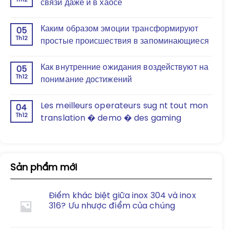
Th12
связи даже и в хаосе
Каким образом эмоции трансформируют
05
Th12
простые происшествия в запоминающиеся
Как внутренние ожидания воздействуют на
05
Th12
понимание достижений
Les meilleurs operateurs sug nt tout mon
04
Th12
translation � demo � des gaming
Sản phẩm mới
Điểm khác biệt giữa inox 304 và inox
316? Ưu nhược điểm của chúng