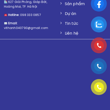
627 Giải Phóng, Giáp Bát,
Sản phẩm
Hoàng Mai, TP. Hà Nội
Dự án
Hotline:
098 333 0857
Tin tức
Email:
vithanh040790@gmail.com
Liên hệ