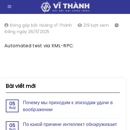
Chuyển
0
đến
nội
dung
Đóng góp bởi: Hoàng Vĩ Thành
219 lượt xem
Đăng ngày 26/11/2025
Automated test via XML-RPC.
Bài viết mới
Почему мы приходим к эпизодам удачи в
05
Th12
воображении
По какой причине интеллект обнаруживает
05