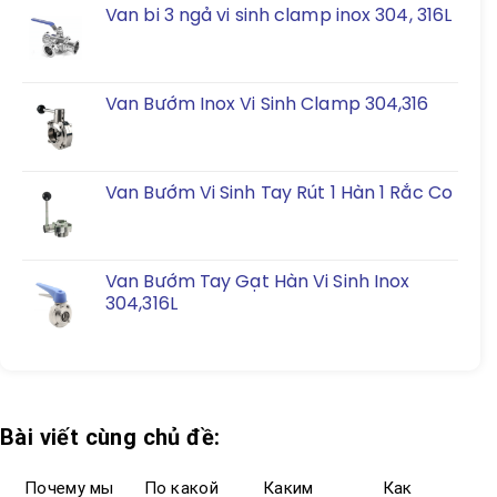
Van bi 3 ngả vi sinh clamp inox 304, 316L
Van Bướm Inox Vi Sinh Clamp 304,316
Van Bướm Vi Sinh Tay Rút 1 Hàn 1 Rắc Co
Van Bướm Tay Gạt Hàn Vi Sinh Inox
304,316L
Bài viết cùng chủ đề:
Почему мы
По какой
Каким
Как