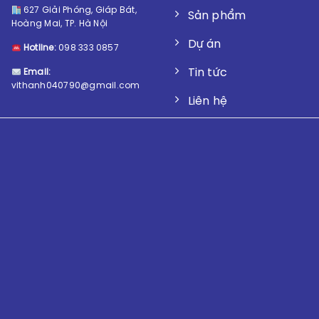
627 Giải Phóng, Giáp Bát,
Sản phẩm
Hoàng Mai, TP. Hà Nội
Dự án
Hotline:
098 333 0857
Tin tức
Email:
vithanh040790@gmail.com
Liên hệ