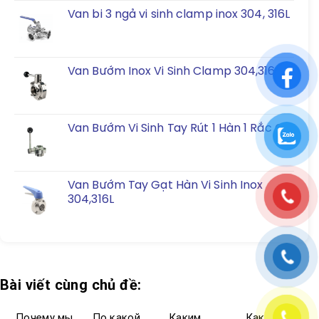
Van bi 3 ngả vi sinh clamp inox 304, 316L
Van Bướm Inox Vi Sinh Clamp 304,316
Van Bướm Vi Sinh Tay Rút 1 Hàn 1 Rắc Co
Van Bướm Tay Gạt Hàn Vi Sinh Inox
304,316L
Bài viết cùng chủ đề:
Почему мы
По какой
Каким
Как