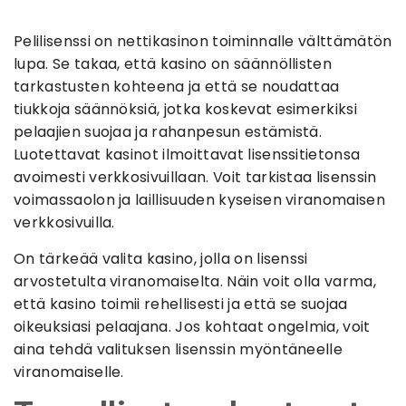
Pelilisenssi on nettikasinon toiminnalle välttämätön
lupa. Se takaa, että kasino on säännöllisten
tarkastusten kohteena ja että se noudattaa
tiukkoja säännöksiä, jotka koskevat esimerkiksi
pelaajien suojaa ja rahanpesun estämistä.
Luotettavat kasinot ilmoittavat lisenssitietonsa
avoimesti verkkosivuillaan. Voit tarkistaa lisenssin
voimassaolon ja laillisuuden kyseisen viranomaisen
verkkosivuilla.
On tärkeää valita kasino, jolla on lisenssi
arvostetulta viranomaiselta. Näin voit olla varma,
että kasino toimii rehellisesti ja että se suojaa
oikeuksiasi pelaajana. Jos kohtaat ongelmia, voit
aina tehdä valituksen lisenssin myöntäneelle
viranomaiselle.