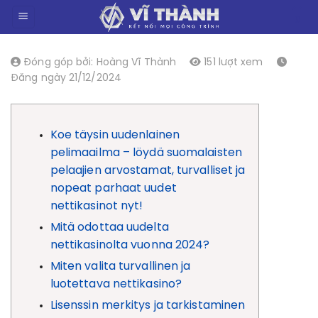
Chuyển
0
đến
nội
dung
Đóng góp bởi: Hoàng Vĩ Thành
151 lượt xem
Đăng ngày 21/12/2024
Koe täysin uudenlainen
pelimaailma – löydä suomalaisten
pelaajien arvostamat, turvalliset ja
nopeat parhaat uudet
nettikasinot nyt!
Mitä odottaa uudelta
nettikasinolta vuonna 2024?
Miten valita turvallinen ja
luotettava nettikasino?
Lisenssin merkitys ja tarkistaminen