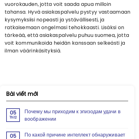
vuorokauden, jotta voit saada apua milloin
tahansa. Hyvä asiakaspalvelu pystyy vastaamaan
kysymyksiisi nopeasti ja ystävällisesti, ja
ratkaisemaan ongelmasi tehokkaasti. Lisäksi on
tärkeää, että asiakaspalvelu puhuu suomea, jotta
voit kommunikoida heidän kanssaan selkeästi ja
ilman väärinkäsityksiä.
Bài viết mới
Почему мы приходим к эпизодам удачи в
05
Th12
воображении
По какой причине интеллект обнаруживает
05