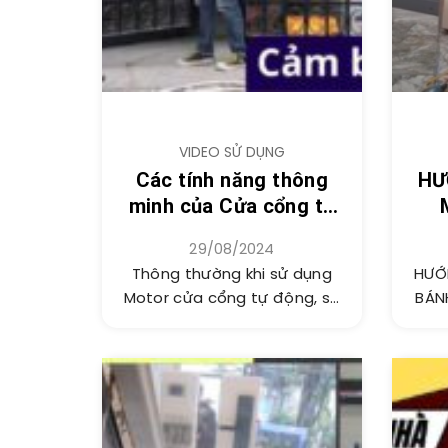
VIDEO SỬ DỤNG
Các tính năng thông
HƯ
minh của Cửa cổng tự
động- Mới nhất
29/08/2024
Thông thường khi sử dụng
HƯỚ
Motor cửa cổng tự động, sẽ
BÁN
lắp đặt thêm những...
bán