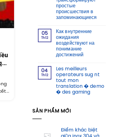
трансформируют
простые
происшествия в
запоминающиеся
Как внутренние
05
ожидания
Th12
воздействуют на
понимание
iều
достижений
qua
Les meilleurs
04
operateurs sug nt
Th12
tout mon
ộng
translation � demo
kết
� des gaming
..
SẢN PHẨM MỚI
Điểm khác biệt
giữa inox 304 và