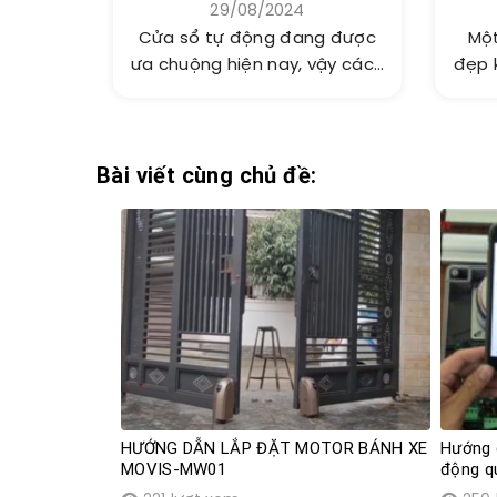
29/08/2024
Cửa sổ tự động đang được
Một
ưa chuộng hiện nay, vậy cách
đẹp 
lắp đặt chi...
Bài viết cùng chủ đề:
HƯỚNG DẪN LẮP ĐẶT MOTOR BÁNH XE
Hướng d
MOVIS-MW01
động q