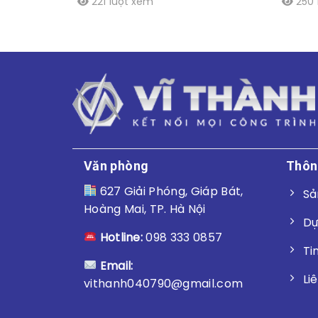
221 lượt xem
250 
Văn phòng
Thôn
627 Giải Phóng, Giáp Bát,
Sả
Hoàng Mai, TP. Hà Nội
Dự
Hotline:
098 333 0857
Ti
Email:
Li
vithanh040790@gmail.com