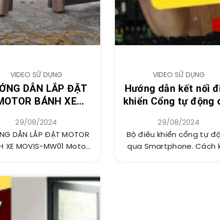
VIDEO SỬ DỤNG
VIDEO SỬ DỤNG
ỚNG DẪN LẮP ĐẶT
Hướng dẫn kết nối đ
MOTOR BÁNH XE
khiển Cổng tự động 
MOVIS-MW01
Smartphone
29/08/2024
29/08/2024
NG DẪN LẮP ĐẶT MOTOR
Bộ điều khiển cổng tự đ
H XE MOVIS-MW01 Motor
qua Smartphone. Cách 
h xe Movis-MW01 dành
nối điều khiển Cổng tự.
cho cửa...