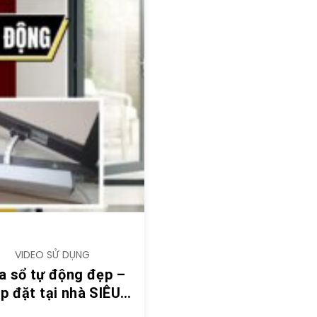
VIDEO SỬ DỤNG
a sổ tự động đẹp –
p đặt tại nhà SIÊU
- video hướng dẫn