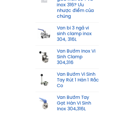
inox 316? Ưu
nhược điểm của
chúng
Van bi 3 ngả vi
sinh clamp inox
304, 316L
Van Bướm Inox Vi
Sinh Clamp
304,316
Van Bướm Vi Sinh
Tay Rút 1 Hàn 1 Rắc
Co
Van Bướm Tay
Gạt Hàn Vi Sinh
Inox 304,316L