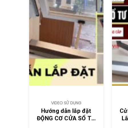
VIDEO SỬ DỤNG
Hướng dẫn lắp đặt
Cử
ĐỘNG CƠ CỬA SỔ TỰ
Lắ
ĐỘNG tại nhà
DỄ