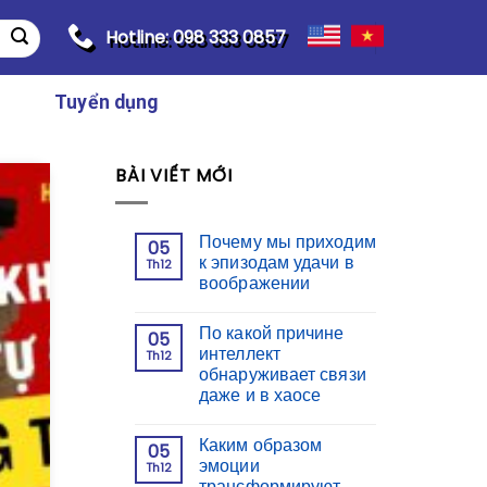
Hotline: 098 333 0857
Tuyển dụng
BÀI VIẾT MỚI
Почему мы приходим
05
к эпизодам удачи в
Th12
воображении
По какой причине
05
интеллект
Th12
обнаруживает связи
даже и в хаосе
Каким образом
05
эмоции
Th12