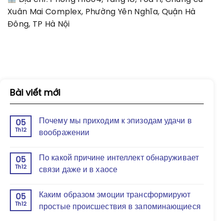
Xuân Mai Complex, Phường Yên Nghĩa, Quận Hà
Đông, TP Hà Nội
Bài viết mới
Почему мы приходим к эпизодам удачи в
05
Th12
воображении
По какой причине интеллект обнаруживает
05
Th12
связи даже и в хаосе
Каким образом эмоции трансформируют
05
Th12
простые происшествия в запоминающиеся