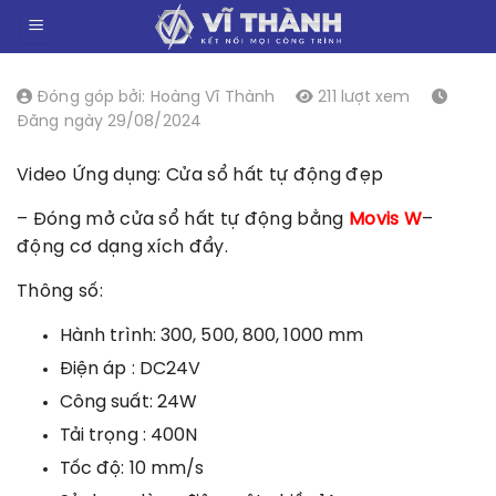
Chuyển
0
đến
nội
dung
Đóng góp bởi: Hoàng Vĩ Thành
211 lượt xem
Đăng ngày 29/08/2024
Video Ứng dụng: Cửa sổ hất tự động đẹp
– Đóng mở cửa sổ hất tự động bằng
Movis W
–
động cơ dạng xích đẩy.
Thông số:
Hành trình: 300, 500, 800, 1000 mm
Điện áp : DC24V
Công suất: 24W
Tải trọng : 400N
Tốc độ: 10 mm/s