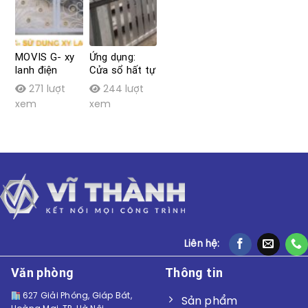
MOVIS G- xy
Ứng dụng:
lanh điện
Cửa sổ hất tự
đóng mở cửa
động
271 lượt
244 lượt
cổng tự động
xem
xem
Liên hệ:
Văn phòng
Thông tin
627 Giải Phóng, Giáp Bát,
Sản phẩm