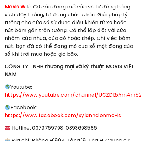
Movis W
là Cơ cấu đóng mở cửa sổ tự động bằng
xích đẩy thẳng
,
tự động chắc chắn. Giải pháp lý
tưởng cho cửa sổ sử dụng điều khiển từ xa hoặc
nút bấm gắn trên tường. Có thể lắp đặt với cửa
nhôm, cửa nhựa, cửa gỗ hoặc thép. Chỉ việc bấm
nút, bạn đã có thể đóng mở cửa sổ một đóng cửa
sổ khi trời mưa hoặc gió bão.
CÔNG TY TNHH thương mại và kỹ thuật MOVIS VIỆT
NAM
Youtube:
https://www.youtube.com/channel/UCZDBxYm4m5
Facebook:
https://www.facebook.com/xylanhdienmovis
Hotline: 0379769798; 0393698586
Địa chỉ: Phòng H1804, Tầng 18, Tòa H, Chung cư