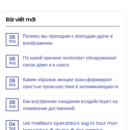
Bài viết mới
Почему мы приходим к эпизодам удачи в
05
Th12
воображении
По какой причине интеллект обнаруживает
05
Th12
связи даже и в хаосе
Каким образом эмоции трансформируют
05
Th12
простые происшествия в запоминающиеся
Как внутренние ожидания воздействуют на
05
Th12
понимание достижений
Les meilleurs operateurs sug nt tout mon
04
Th12