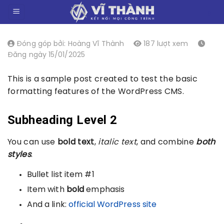
Chuyển
0
đến
nội
dung
Đóng góp bởi: Hoàng Vĩ Thành
187 lượt xem
Đăng ngày 15/01/2025
This is a sample post created to test the basic
formatting features of the WordPress CMS.
Subheading Level 2
You can use
bold text
,
italic text
, and combine
both
styles
.
Bullet list item #1
Item with
bold
emphasis
And a link:
official WordPress site