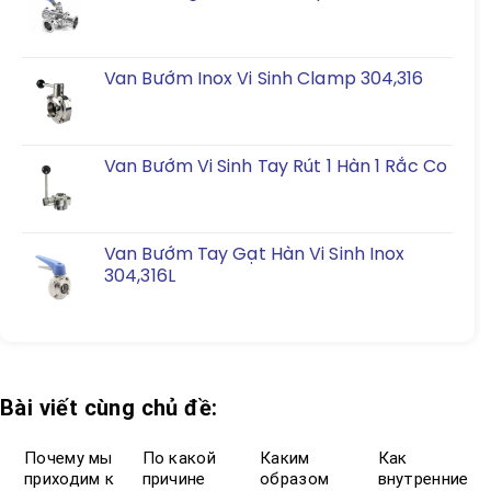
Van Bướm Inox Vi Sinh Clamp 304,316
Van Bướm Vi Sinh Tay Rút 1 Hàn 1 Rắc Co
Van Bướm Tay Gạt Hàn Vi Sinh Inox
304,316L
Bài viết cùng chủ đề:
Почему мы
По какой
Каким
Как
приходим к
причине
образом
внутренние