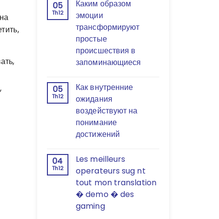
Каким образом
05
Th12
эмоции
 на
трансформируют
тить,
простые
происшествия в
ать,
запоминающиеся
Как внутренние
,
05
Th12
ожидания
воздействуют на
понимание
достижений
Les meilleurs
04
Th12
operateurs sug nt
tout mon translation
� demo � des
gaming