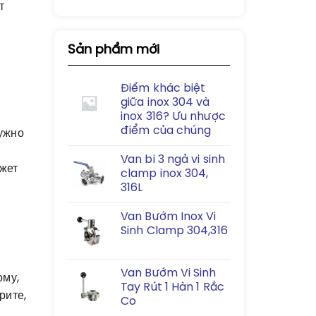
т
Sản phẩm mới
Điểm khác biệt
giữa inox 304 và
inox 316? Ưu nhược
điểm của chúng
нужно
Van bi 3 ngả vi sinh
ожет
clamp inox 304,
316L
Van Bướm Inox Vi
Sinh Clamp 304,316
Van Bướm Vi Sinh
ому,
Tay Rút 1 Hàn 1 Rắc
рите,
Co