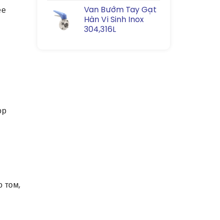
Van Bướm Tay Gạt
ее
Hàn Vi Sinh Inox
304,316L
ор
о том,