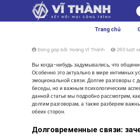
Chuyển
S
đến
fo
nội
dung
Trang chủ
G
Đóng góp bởi: Hoàng Vĩ Thành
260 lượt 
Вы когда-нибудь задумывались, что общение
Особенно это актуально в мире интимных усл
эмоциональной связи. Долгие разговоры с 
беседы, но и важным психологическим аспек
данной статье мы подробно рассмотрим, как
долгим разговорам, а также разберем важн
обеих сторон.
Долговременные связи: зач