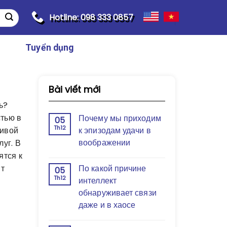
Hotline: 098 333 0857
Tuyển dụng
Bài viết mới
ь?
стью в
Почему мы приходим
05
Th12
ливой
к эпизодам удачи в
воображении
уг. В
ятся к
ыт
По какой причине
05
Th12
интеллект
обнаруживает связи
даже и в хаосе