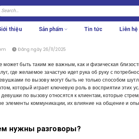
earch
r:
iới thiệu
Sản phẩm
Tin tức
Liên hệ
xem
Đăng ngày 26/11/2025
 может быть таким же важным, как и физическая близост
уг, где желаемое зачастую идет рука об руку с потребно
девушками по вызову могут быть не только способом шут
том, который играет ключевую роль в восприятии этих усл
 девушки по вызову относятся к клиентам, которые стрем
ые элементы коммуникации, их влияние на общение и оп
ем нужны разговоры?