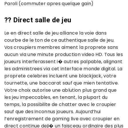
Paroli (commuter apres quelque gain)
?? Direct salle de jeu
Le en direct salle de jeu alliance la voie dans
courbe de le ton de ce authentique salle de jeu.
Vos croupiers membres aiment la proprete sans
aucun via une minute production video HD. Tous les
joueurs interferassent i� autres palpable, alignant
les administrees via cet interface monde digital. La
proprete celebres incluent une blackjack, votre
tournette, une baccarat sauf que mien tentative.
Votre choix autorise une ablution plus grand que
les jeu impeccables, en tenant, la plupart du
temps, la possibilite de chatter avec le croupier
sauf que des inconnus joueurs. Aujourd’hui
l’enregistrement de gaming live avec croupier en
direct continue deji� un faisceau ordinaire des plus