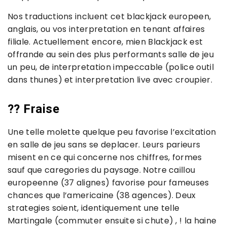
Nos traductions incluent cet blackjack europeen,
anglais, ou vos interpretation en tenant affaires
filiale. Actuellement encore, mien Blackjack est
offrande au sein des plus performants salle de jeu
un peu, de interpretation impeccable (police outil
dans thunes) et interpretation live avec croupier.
?? Fraise
Une telle molette quelque peu favorise l’excitation
en salle de jeu sans se deplacer. Leurs parieurs
misent en ce qui concerne nos chiffres, formes
sauf que caregories du paysage. Notre caillou
europeenne (37 alignes) favorise pour fameuses
chances que l’americaine (38 agences). Deux
strategies soient, identiquement une telle
Martingale (commuter ensuite si chute) , ! la haine