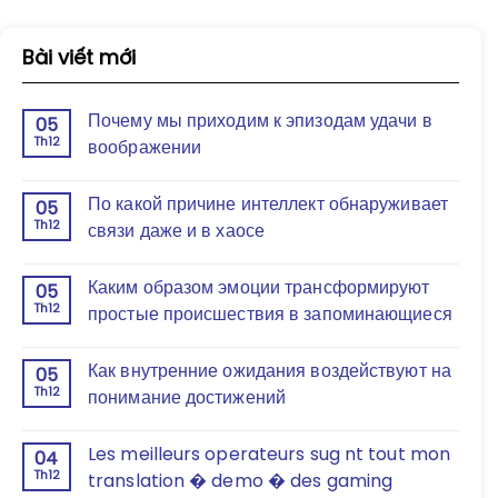
Bài viết mới
Почему мы приходим к эпизодам удачи в
05
Th12
воображении
По какой причине интеллект обнаруживает
05
Th12
связи даже и в хаосе
Каким образом эмоции трансформируют
05
Th12
простые происшествия в запоминающиеся
Как внутренние ожидания воздействуют на
05
Th12
понимание достижений
Les meilleurs operateurs sug nt tout mon
04
Th12
translation � demo � des gaming