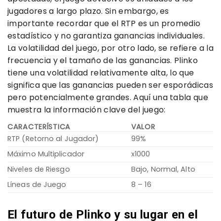
jugadores a largo plazo. Sin embargo, es
importante recordar que el RTP es un promedio
estadístico y no garantiza ganancias individuales.
La volatilidad del juego, por otro lado, se refiere a la
frecuencia y el tamaño de las ganancias. Plinko
tiene una volatilidad relativamente alta, lo que
significa que las ganancias pueden ser esporádicas
pero potencialmente grandes. Aquí una tabla que
muestra la información clave del juego:
CARACTERÍSTICA
VALOR
RTP (Retorno al Jugador)
99%
Máximo Multiplicador
x1000
Niveles de Riesgo
Bajo, Normal, Alto
Líneas de Juego
8 – 16
El futuro de Plinko y su lugar en el