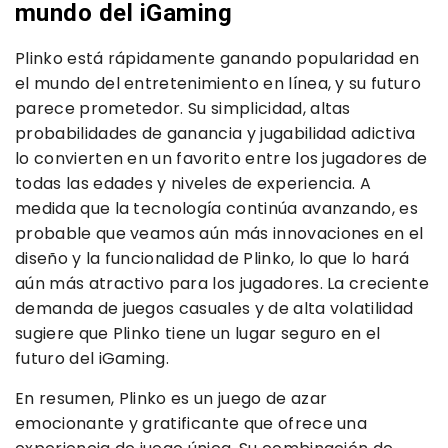
mundo del iGaming
Plinko está rápidamente ganando popularidad en
el mundo del entretenimiento en línea, y su futuro
parece prometedor. Su simplicidad, altas
probabilidades de ganancia y jugabilidad adictiva
lo convierten en un favorito entre los jugadores de
todas las edades y niveles de experiencia. A
medida que la tecnología continúa avanzando, es
probable que veamos aún más innovaciones en el
diseño y la funcionalidad de Plinko, lo que lo hará
aún más atractivo para los jugadores. La creciente
demanda de juegos casuales y de alta volatilidad
sugiere que Plinko tiene un lugar seguro en el
futuro del iGaming.
En resumen, Plinko es un juego de azar
emocionante y gratificante que ofrece una