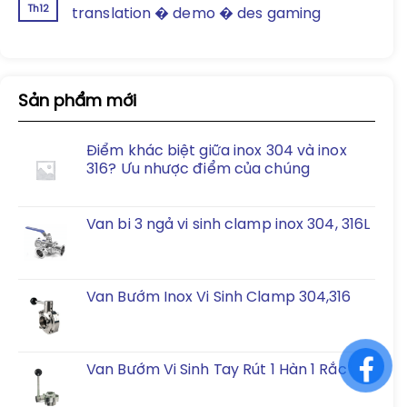
Th12
translation � demo � des gaming
Sản phẩm mới
Điểm khác biệt giữa inox 304 và inox
316? Ưu nhược điểm của chúng
Van bi 3 ngả vi sinh clamp inox 304, 316L
Van Bướm Inox Vi Sinh Clamp 304,316
Van Bướm Vi Sinh Tay Rút 1 Hàn 1 Rắc Co