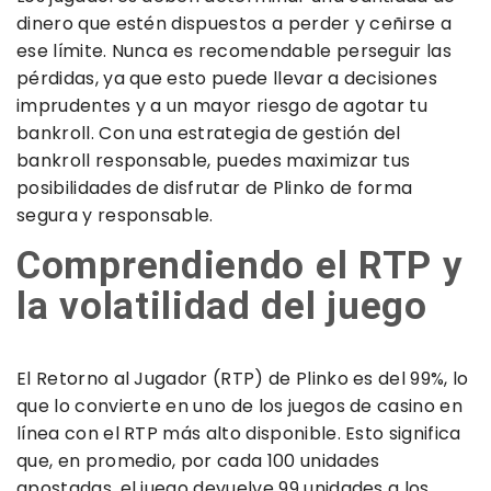
dinero que estén dispuestos a perder y ceñirse a
ese límite. Nunca es recomendable perseguir las
pérdidas, ya que esto puede llevar a decisiones
imprudentes y a un mayor riesgo de agotar tu
bankroll. Con una estrategia de gestión del
bankroll responsable, puedes maximizar tus
posibilidades de disfrutar de Plinko de forma
segura y responsable.
Comprendiendo el RTP y
la volatilidad del juego
El Retorno al Jugador (RTP) de Plinko es del 99%, lo
que lo convierte en uno de los juegos de casino en
línea con el RTP más alto disponible. Esto significa
que, en promedio, por cada 100 unidades
apostadas, el juego devuelve 99 unidades a los