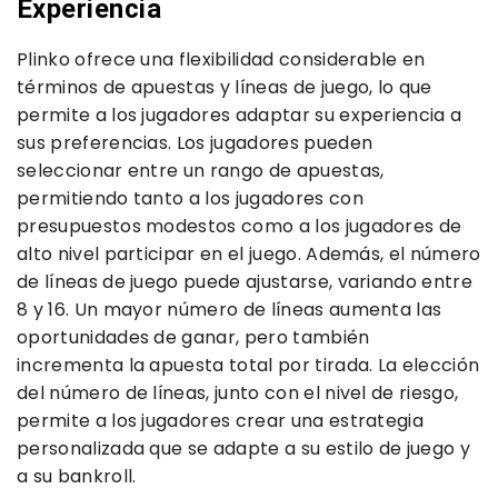
Experiencia
Plinko ofrece una flexibilidad considerable en
términos de apuestas y líneas de juego, lo que
permite a los jugadores adaptar su experiencia a
sus preferencias. Los jugadores pueden
seleccionar entre un rango de apuestas,
permitiendo tanto a los jugadores con
presupuestos modestos como a los jugadores de
alto nivel participar en el juego. Además, el número
de líneas de juego puede ajustarse, variando entre
8 y 16. Un mayor número de líneas aumenta las
oportunidades de ganar, pero también
incrementa la apuesta total por tirada. La elección
del número de líneas, junto con el nivel de riesgo,
permite a los jugadores crear una estrategia
personalizada que se adapte a su estilo de juego y
a su bankroll.