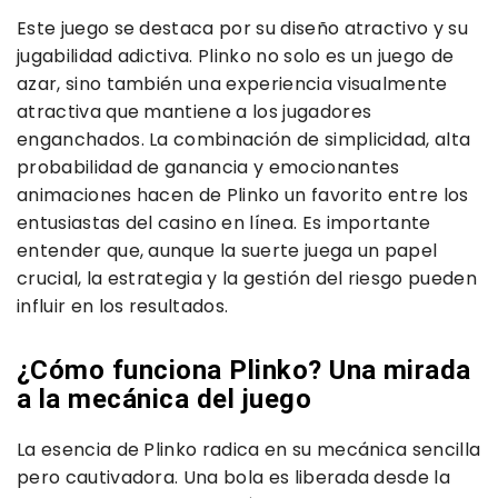
Este juego se destaca por su diseño atractivo y su
jugabilidad adictiva. Plinko no solo es un juego de
azar, sino también una experiencia visualmente
atractiva que mantiene a los jugadores
enganchados. La combinación de simplicidad, alta
probabilidad de ganancia y emocionantes
animaciones hacen de Plinko un favorito entre los
entusiastas del casino en línea. Es importante
entender que, aunque la suerte juega un papel
crucial, la estrategia y la gestión del riesgo pueden
influir en los resultados.
¿Cómo funciona Plinko? Una mirada
a la mecánica del juego
La esencia de Plinko radica en su mecánica sencilla
pero cautivadora. Una bola es liberada desde la