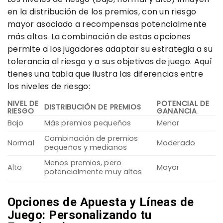
en la distribución de los premios, con un riesgo
mayor asociado a recompensas potencialmente
más altas. La combinación de estas opciones
permite a los jugadores adaptar su estrategia a su
tolerancia al riesgo y a sus objetivos de juego. Aquí
tienes una tabla que ilustra las diferencias entre
los niveles de riesgo:
NIVEL DE
POTENCIAL DE
DISTRIBUCIÓN DE PREMIOS
RIESGO
GANANCIA
Bajo
Más premios pequeños
Menor
Combinación de premios
Normal
Moderado
pequeños y medianos
Menos premios, pero
Alto
Mayor
potencialmente muy altos
Opciones de Apuesta y Líneas de
Juego: Personalizando tu