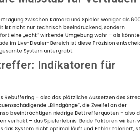
ertragung zwischen Kamera und Spieler weniger als 80
it ist nicht nur technisch beeindruckend, sondern
fort eine „echt“ wirkende Umgebung wahr – als könnte
ade im Live-Dealer-Bereich ist diese Präzision entschei
s gesamte System untergräbt.
reffer: Indikatoren für
as Rebuffering – also das plötzliche Aussetzen des Stre
uensschädigende „Blindgänge“, die Zweifel an der
nso beeinträchtigen niedrige Bettrefferquoten – also d
ten verhakt – das Spielerlebnis. Beide Faktoren wirken 
s das System nicht optimal läuft und Fehler toleriert, s