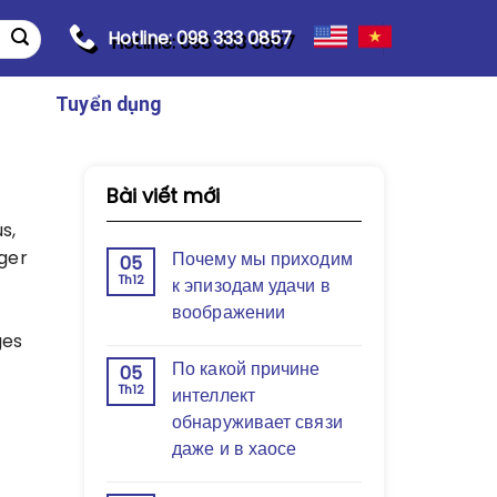
Hotline: 098 333 0857
Tuyển dụng
Bài viết mới
s,
ger
Почему мы приходим
05
Th12
к эпизодам удачи в
воображении
ges
По какой причине
05
Th12
интеллект
обнаруживает связи
даже и в хаосе