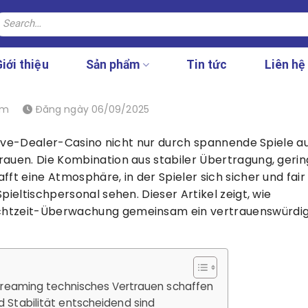
earch
r:
iới thiệu
Sản phẩm
Tin tức
Liên hệ
xem
Đăng ngày 06/09/2025
 Live-Dealer-Casino nicht nur durch spannende Spiele au
rauen. Die Kombination aus stabiler Übertragung, gerin
ft eine Atmosphäre, in der Spieler sich sicher und fair
pieltischpersonal sehen. Dieser Artikel zeigt, wie
chtzeit-Überwachung gemeinsam ein vertrauenswürdi
Streaming technisches Vertrauen schaffen
 Stabilität entscheidend sind