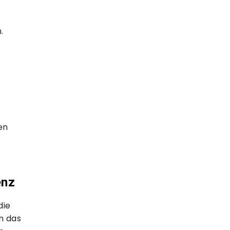
.
en
enz
die
n das