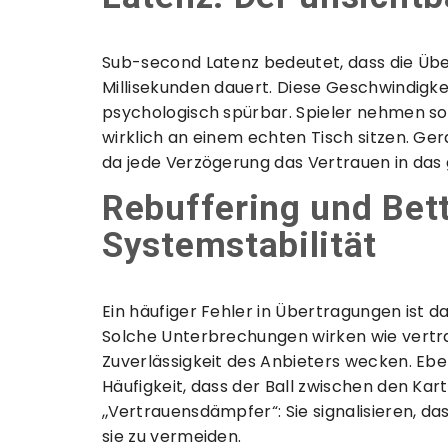
Sub-second Latenz bedeutet, dass die Üb
Millisekunden dauert. Diese Geschwindigke
psychologisch spürbar. Spieler nehmen so
wirklich an einem echten Tisch sitzen. Ger
da jede Verzögerung das Vertrauen in da
Rebuffering und Bett
Systemstabilität
Ein häufiger Fehler in Übertragungen ist d
Solche Unterbrechungen wirken wie vertra
Zuverlässigkeit des Anbieters wecken. Ebe
Häufigkeit, dass der Ball zwischen den Kar
„Vertrauensdämpfer“: Sie signalisieren, das
sie zu vermeiden.