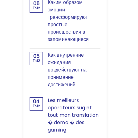
Каким образом
05
Th12
эмоции
трансформируют
простые
происшествия в
запоминающиеся
Как внутренние
05
Th12
ожидания
воздействуют на
понимание
достижений
Les meilleurs
04
Th12
operateurs sug nt
tout mon translation
� demo � des
gaming