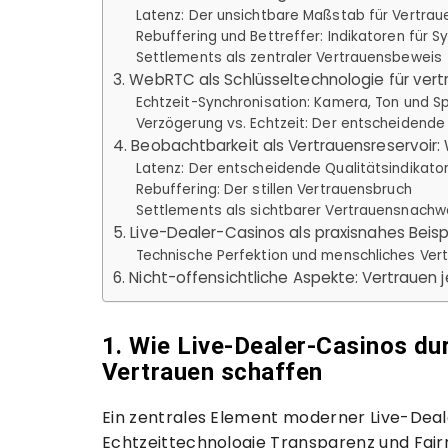
Latenz: Der unsichtbare Maßstab für Vertrau
Rebuffering und Bettreffer: Indikatoren für S
Settlements als zentraler Vertrauensbeweis
3. WebRTC als Schlüsseltechnologie für ve
Echtzeit-Synchronisation: Kamera, Ton und Sp
Verzögerung vs. Echtzeit: Der entscheidende
4. Beobachtbarkeit als Vertrauensreservoir:
Latenz: Der entscheidende Qualitätsindikato
Rebuffering: Der stillen Vertrauensbruch
Settlements als sichtbarer Vertrauensnachw
5. Live-Dealer-Casinos als praxisnahes Beis
Technische Perfektion und menschliches Vert
6. Nicht-offensichtliche Aspekte: Vertrauen j
1. Wie Live-Dealer-Casinos du
Vertrauen schaffen
Ein zentrales Element moderner Live-Deal
Echtzeittechnologie Transparenz und Fai