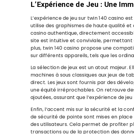
L’Expérience de Jeu : Une Imm
L’expérience de jeu sur twin 140 casino es
utilise des graphismes de haute qualité e
casino authentique, directement accessible
site est intuitive et conviviale, permettan
plus, twin 140 casino propose une compatib
sur différents appareils, tels que les ordi
La sélection de jeux est un atout majeur. E
machines à sous classiques aux jeux de ta
direct. Les jeux sont fournis par des dévelo
une équité irréprochables. On retrouve de
ajoutées, assurant que l’expérience de jeu 
Enfin, l’accent mis sur la sécurité et la c
de sécurité de pointe sont mises en place
des utilisateurs. Cela permet de profiter p
transactions ou de la protection des donn