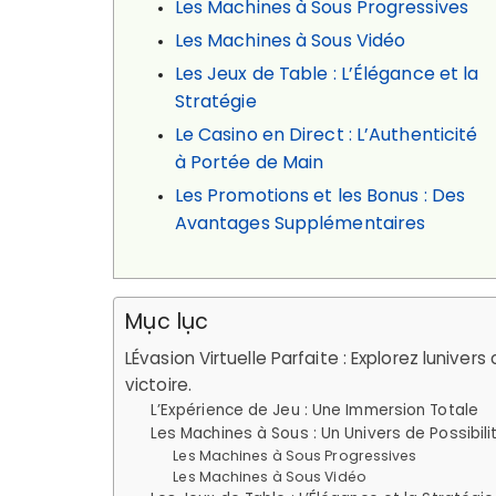
Les Machines à Sous Progressives
Les Machines à Sous Vidéo
Les Jeux de Table : L’Élégance et la
Stratégie
Le Casino en Direct : L’Authenticité
à Portée de Main
Les Promotions et les Bonus : Des
Avantages Supplémentaires
Mục lục
LÉvasion Virtuelle Parfaite : Explorez lunive
victoire.
L’Expérience de Jeu : Une Immersion Totale
Les Machines à Sous : Un Univers de Possibili
Les Machines à Sous Progressives
Les Machines à Sous Vidéo