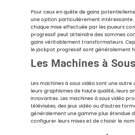
Pour ceux en quête de gains potentiellem
une option particulièrement intéressante.
chaque mise effectuée par les joueurs co
progressif peut atteindre des sommes consi
gains véritablement transformateurs. Cep
le jackpot progressif sont généralement fa
Les Machines à Sous
Les machines à sous vidéo sont une autre op
leurs graphismes de haute qualité, leurs a
innovantes. Les machines à sous vidéo pro
télévisées, des jeux vidéo ou d’autres form
généralement une gamme plus étendue d’op
configurer leurs mises et de choisir le no