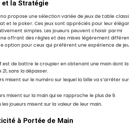
 et la Stratégie
no propose une sélection variée de jeux de table classi
arat et le poker. Ces jeux sont appréciés pour leur éléga
lativement simples. Les joueurs peuvent choisir parmi
une offrant des règles et des mises légèrement différen
te option pour ceux qui préfèrent une expérience de jeu
if est de battre le croupier en obtenant une main dont la
 21, sans la dépasser.
s misent sur le numéro sur lequel la bille va s’arrêter su
rs misent sur la main qui se rapproche le plus de 9.
 les joueurs misent sur la valeur de leur main.
ticité à Portée de Main