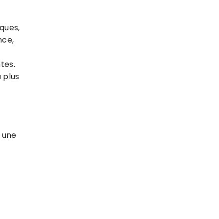
ques,
nce,
tes.
 plus
r une