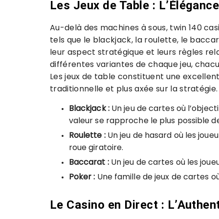
Les Jeux de Table : L’Élégance
Au-delà des machines à sous, twin 140 casi
tels que le blackjack, la roulette, le bacc
leur aspect stratégique et leurs règles re
différentes variantes de chaque jeu, chac
Les jeux de table constituent une excellen
traditionnelle et plus axée sur la stratégie.
Blackjack :
Un jeu de cartes où l’object
valeur se rapproche le plus possible de
Roulette :
Un jeu de hasard où les joueur
roue giratoire.
Baccarat :
Un jeu de cartes où les joueu
Poker :
Une famille de jeux de cartes où
Le Casino en Direct : L’Authen