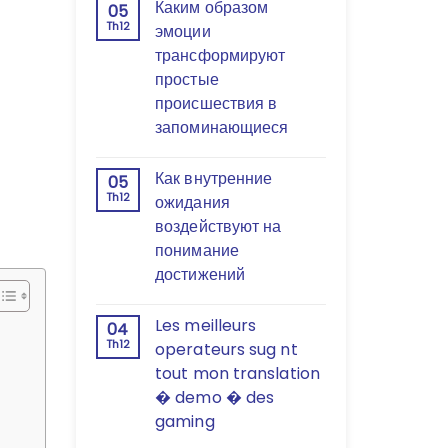
Каким образом
05
Th12
эмоции
трансформируют
простые
происшествия в
запоминающиеся
Как внутренние
05
Th12
ожидания
воздействуют на
понимание
достижений
Les meilleurs
04
Th12
operateurs sug nt
tout mon translation
� demo � des
gaming