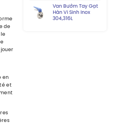
Van Bướm Tay Gạt
Hàn Vi Sinh Inox
304,316L
forme
e de
 le
De
 jouer
o en
té et
ement
ures
ères