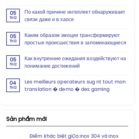
По какой причине интеллект обнаруживает
05
Th12
связи даже и в хаосе
Каким образом эмоции трансформируют
05
Th12
простые происшествия в запоминающиеся
Как внутренние ожидания воздействуют на
05
Th12
понимание достижений
Les meilleurs operateurs sug nt tout mon
04
Th12
translation � demo � des gaming
Sản phẩm mới
Điểm khác biệt giữa inox 304 và inox