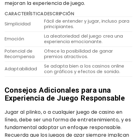
mejoran la experiencia de juego.
CARACTERÍSTICA
DESCRIPCIÓN
Fácil de entender y jugar, incluso para
Simplicidad
principiantes.
La aleatoriedad del juego crea una
Emoción
experiencia emocionante.
Potencial de
Ofrece la posibilidad de ganar
Recompensa
premios atractivos.
Se adapta bien a los casinos online
Adaptabilidad
con gráficos y efectos de sonido.
Consejos Adicionales para una
Experiencia de Juego Responsable
Jugar al plinko, o a cualquier juego de casino en
línea, debe ser una forma de entretenimiento, y es
fundamental adoptar un enfoque responsable.
Recuerda que los juegos de azar siempre implican