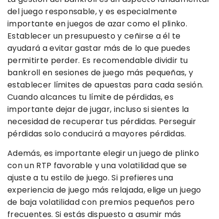
del juego responsable, y es especialmente
importante en juegos de azar como el plinko.
Establecer un presupuesto y ceñirse a él te
ayudará a evitar gastar más de lo que puedes
permitirte perder. Es recomendable dividir tu
bankroll en sesiones de juego más pequeñas, y
establecer límites de apuestas para cada sesión.
Cuando alcances tu límite de pérdidas, es
importante dejar de jugar, incluso si sientes la
necesidad de recuperar tus pérdidas. Perseguir
pérdidas solo conducirá a mayores pérdidas.
Además, es importante elegir un juego de plinko
con un RTP favorable y una volatilidad que se
ajuste a tu estilo de juego. Si prefieres una
experiencia de juego más relajada, elige un juego
de baja volatilidad con premios pequeños pero
frecuentes. Si estás dispuesto a asumir más