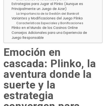
Estrategias para Jugar al Plinko (Aunque es
Principalmente un Juego de Azar)
La Importancia de la Gestión del Bankroll
Variantes y Modificaciones del Juego Plinko
Características Especiales y Bonificaciones
Plinko en el Mundo de los Casinos Online
Consejos Adicionales para una Experiencia de
Juego Responsable
Emoción en
cascada: Plinko, la
aventura donde la
suerte y la
estrategia