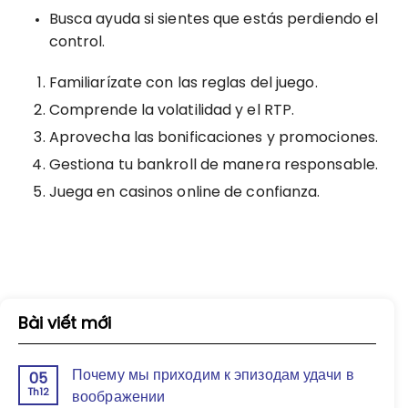
Busca ayuda si sientes que estás perdiendo el
control.
Familiarízate con las reglas del juego.
Comprende la volatilidad y el RTP.
Aprovecha las bonificaciones y promociones.
Gestiona tu bankroll de manera responsable.
Juega en casinos online de confianza.
Bài viết mới
Почему мы приходим к эпизодам удачи в
05
Th12
воображении