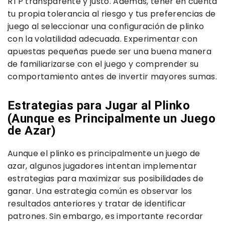
RTP transparente y justo. Además, tener en cuenta
tu propia tolerancia al riesgo y tus preferencias de
juego al seleccionar una configuración de plinko
con la volatilidad adecuada. Experimentar con
apuestas pequeñas puede ser una buena manera
de familiarizarse con el juego y comprender su
comportamiento antes de invertir mayores sumas.
Estrategias para Jugar al Plinko
(Aunque es Principalmente un Juego
de Azar)
Aunque el plinko es principalmente un juego de
azar, algunos jugadores intentan implementar
estrategias para maximizar sus posibilidades de
ganar. Una estrategia común es observar los
resultados anteriores y tratar de identificar
patrones. Sin embargo, es importante recordar