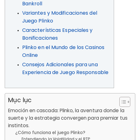
Bankroll
Variantes y Modificaciones del
Juego Plinko
Características Especiales y
Bonificaciones
Plinko en el Mundo de los Casinos
Online
Consejos Adicionales para una
Experiencia de Juego Responsable
Mục lục
Emoción en cascada: Plinko, la aventura donde la
suerte y la estrategia convergen para premiar tus
instintos.
¿Cómo funciona el juego Plinko?
Entendiendo la Volatilidad y el RTP