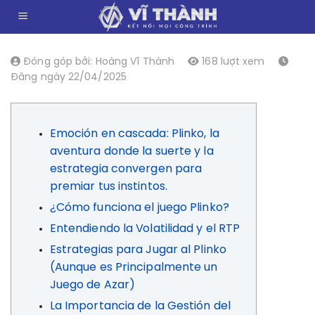
Chuyển
0
đến
nội
dung
Đóng góp bởi: Hoàng Vĩ Thành
168 lượt xem
Đăng ngày 22/04/2025
Emoción en cascada: Plinko, la
aventura donde la suerte y la
estrategia convergen para
premiar tus instintos.
¿Cómo funciona el juego Plinko?
Entendiendo la Volatilidad y el RTP
Estrategias para Jugar al Plinko
(Aunque es Principalmente un
Juego de Azar)
La Importancia de la Gestión del