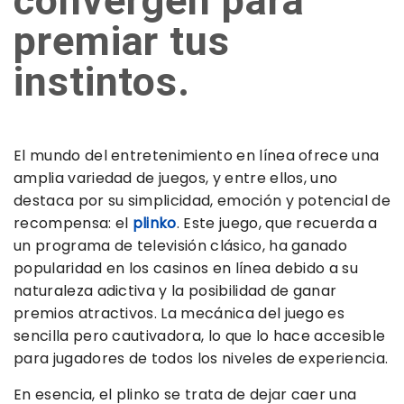
convergen para
premiar tus
instintos.
El mundo del entretenimiento en línea ofrece una
amplia variedad de juegos, y entre ellos, uno
destaca por su simplicidad, emoción y potencial de
recompensa: el
plinko
. Este juego, que recuerda a
un programa de televisión clásico, ha ganado
popularidad en los casinos en línea debido a su
naturaleza adictiva y la posibilidad de ganar
premios atractivos. La mecánica del juego es
sencilla pero cautivadora, lo que lo hace accesible
para jugadores de todos los niveles de experiencia.
En esencia, el plinko se trata de dejar caer una