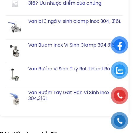
316? Ưu nhược điểm của chúng
Van bi 3 ngả vi sinh clamp inox 304, 316L
Van Bướm Inox Vi Sinh Clamp 304,316
Van Bướm Vi Sinh Tay Rút 1 Hàn 1 Rắc Co
Van Bướm Tay Gạt Hàn Vi Sinh Inox
304,316L