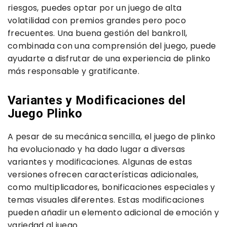
riesgos, puedes optar por un juego de alta
volatilidad con premios grandes pero poco
frecuentes. Una buena gestión del bankroll,
combinada con una comprensión del juego, puede
ayudarte a disfrutar de una experiencia de plinko
más responsable y gratificante.
Variantes y Modificaciones del
Juego Plinko
A pesar de su mecánica sencilla, el juego de plinko
ha evolucionado y ha dado lugar a diversas
variantes y modificaciones. Algunas de estas
versiones ofrecen características adicionales,
como multiplicadores, bonificaciones especiales y
temas visuales diferentes. Estas modificaciones
pueden añadir un elemento adicional de emoción y
variedad al juego.