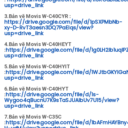
https://drive.google.com/file/d/1I5RCaBIdE
usp=drive_link
3.Bản vẽ Movis W-C40CYR :
https://drive.google.com/file/d/1pSXPMbNb-
xy-D-RvT3aesn3DQ7PaEIqs/view?
usp=drive_link
4.Bản vẽ Movis W-C40HEYT
:
https://drive.google.com/file/d/1g0LH2lb1uql
usp=drive_link
5.Bản vẽ Movis W-C40HYIT
:
https://drive.google.com/file/d/1WJtbGKYlG
usp=drive_link
6.Bản vẽ Movis W-C40HYT
:
https://drive.google.com/file/d/1s-
Wygoo4qBucnU7K9sTaSJUAlbUv7U15/view?
usp=drive_link
7.Bản vẽ Movis W-C35C
:
https://drive.google.com/file/d/1bAFmHAYBn