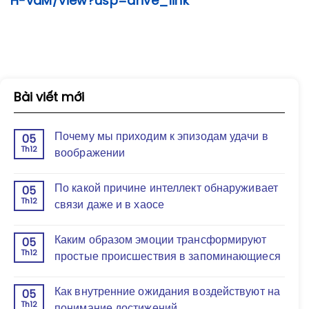
H-vdM/view?usp=drive_link
Bài viết mới
Почему мы приходим к эпизодам удачи в
05
Th12
воображении
По какой причине интеллект обнаруживает
05
Th12
связи даже и в хаосе
Каким образом эмоции трансформируют
05
Th12
простые происшествия в запоминающиеся
Как внутренние ожидания воздействуют на
05
Th12
понимание достижений