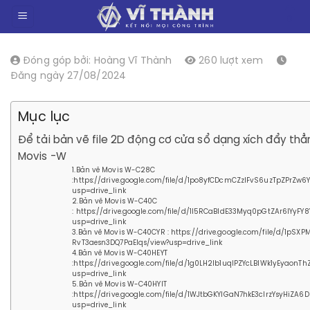
Chuyển
0
đến
nội
dung
Đóng góp bởi: Hoàng Vĩ Thành
260 lượt xem
Đăng ngày 27/08/2024
Mục lục
Để tải bản vẽ file 2D động cơ cửa sổ dạng xích đẩy thẳ
Movis -W
1.Bản vẽ Movis W-C28C
:https://drive.google.com/file/d/1po8yfCDcmCZzIFvS6uzTpZPrZw6
usp=drive_link
2.Bản vẽ Movis W-C40C
: https://drive.google.com/file/d/1I5RCaBIdE33Myq0pGtZAr6lYyFY
usp=drive_link
3.Bản vẽ Movis W-C40CYR : https://drive.google.com/file/d/1pSX
RvT3aesn3DQ7PaEIqs/view?usp=drive_link
4.Bản vẽ Movis W-C40HEYT
:https://drive.google.com/file/d/1g0LH2lb1uqlPZYcLBIWk1yEyaonThZ
usp=drive_link
5.Bản vẽ Movis W-C40HYIT
:https://drive.google.com/file/d/1WJtbGKYlGaN7hkE3clrzYsyHiZA6
usp=drive_link