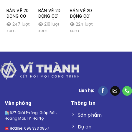
BẢN VẼ 2D
BẢN VẼ 2D
BẢN VẼ 2D
ĐỘNG CƠ
ĐỘNG CƠ
ĐỘNG CƠ
CỬA SỔ
CỬA SỔ
CỬA SỔ
247 lượt
218 lượt
224 lượt
DẠNG XÍCH
DẠNG TAY
DẠNG TRƯỢT
xem
xem
xem
CONG
ĐÒN
Liên hệ:
Văn phòng
Thông tin
627 Giải Phóng, Giáp Bát,
Sản phẩm
Hoàng Mai, TP. Hà Nội
Dự án
Hotline:
098 333 0857