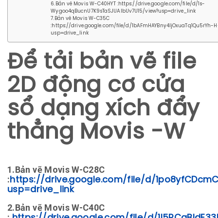
6.Bản vẽ Movis W-C40HYT :https://drive.google.com/file/d/1s-
Wygoo4qBucnU7K9sTaSJUAlbUv7U15/view?usp=drive_link
7.Bản vẽ Movis W-C35C
:https://drive.google.com/file/d/1bAFmHAYBny4IjOxuaTq1Qu5rYh-
usp=drive_link
Để tải bản vẽ file
2D động cơ cửa
sổ dạng xích đẩy
thẳng Movis -W
1.Bản vẽ Movis W-C28C
:
https://drive.google.com/file/d/1po8yfCDc
usp=drive_link
2.Bản vẽ Movis W-C40C
: