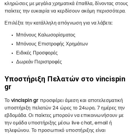
κληρώσεις με μεγάλα χρηματικά έπαθλα, δίνοντας στους
παίκτες την ευκαιρία να κερδίσουν ακόμη περισσότερα.
Επιλέξτε την κατάλληλη απόγνωση για να λάβετε:
Μπόνους Καλωσορίσματος
Μπόνους Επιστροφής Χρημάτων
Ειδικές Προσφορές
Δωρεάν Περιστροφές
Υποστήριξη Πελατών στο vincispin
gr
Το
vincispin gr
προσφέρει άμεση και αποτελεσματική
υποστήριξη πελατών 24 ώρες το 24ωρο, 7 ημέρες την
εβδομάδα. Οι παίκτες μπορούν να επικοινωνήσουν με
την ομάδα υποστήριξης μέσω live chat, email ή
τηλεφώνου. Το προσωπικό υποστήριξης είναι