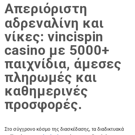
Απεριόριστη
αδρεναλίνη και
νίκες: vincispin
casino με 5000+
παιχνίδια, άμεσες
πληρωμές και
καθημερινές
προσφορές.
Στο σύγχρονο κόσμο της διασκέδασης, τα διαδικτυακά