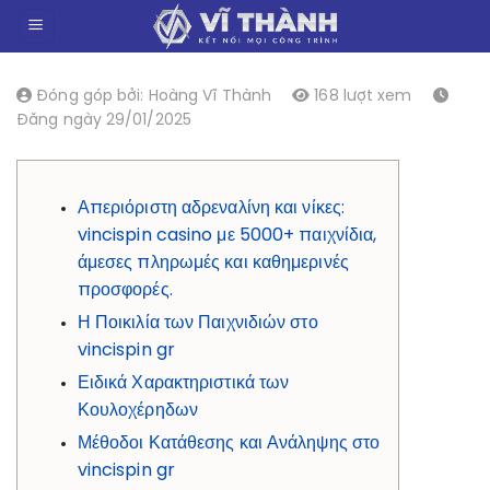
Chuyển
0
đến
nội
dung
Đóng góp bởi: Hoàng Vĩ Thành
168 lượt xem
Đăng ngày 29/01/2025
Απεριόριστη αδρεναλίνη και νίκες:
vincispin casino με 5000+ παιχνίδια,
άμεσες πληρωμές και καθημερινές
προσφορές.
Η Ποικιλία των Παιχνιδιών στο
vincispin gr
Ειδικά Χαρακτηριστικά των
Κουλοχέρηδων
Μέθοδοι Κατάθεσης και Ανάληψης στο
vincispin gr