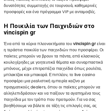
δυνατότητες συμμετοχής σε τουρνουά, καθημερινές
προσφορές και ένα πρόγραμμα VIP με ανταμοιβές.
Η Ποικιλία των Παιχνιδιών στο
vincispin gr
Ένα από τα κύρια πλεονεκτήματα του
vincispin gr
είναι
η τεράστια ποικιλία των παιχνιδιών που προσφέρει. Οι
παίκτες μπορούν να βρουν τα πάντα, από κλασικούς
κουλοχέρηδες με γοητευτικά θέματα και συναρπαστικά
μπόνους, μέχρι επιτραπέζια παιχνίδια όπως ρουλέτα,
μπλακτζακ και μπακαρά. Επιπλέον, το live casino
προσφέρει μια ρεαλιστική εμπειρία καζίνο με
πραγματικούς dealers, όπου οι παίκτες μπορούν να
αλληλεπιδράσουν και να παίξουν τα αγαπημένα τους
παιχνίδια με τον τρόπο που προτιμούν. Για να σας
βοηθήσουμε να βάλετε σε τάξη τις επιλογές σας, ας