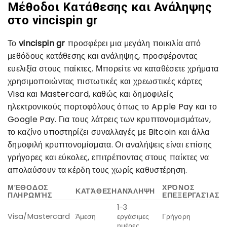
Μέθοδοι Κατάθεσης και Ανάληψης
στο vincispin gr
Το
vincispin gr
προσφέρει μια μεγάλη ποικιλία από
μεθόδους κατάθεσης και ανάληψης, προσφέροντας
ευελιξία στους παίκτες. Μπορείτε να καταθέσετε χρήματα
χρησιμοποιώντας πιστωτικές και χρεωστικές κάρτες
Visa και Mastercard, καθώς και δημοφιλείς
ηλεκτρονικούς πορτοφόλους όπως το Apple Pay και το
Google Pay. Για τους λάτρεις των κρυπτονομισμάτων,
το καζίνο υποστηρίζει συναλλαγές με Bitcoin και άλλα
δημοφιλή κρυπτονομίσματα. Οι αναλήψεις είναι επίσης
γρήγορες και εύκολες, επιτρέποντας στους παίκτες να
απολαύσουν τα κέρδη τους χωρίς καθυστέρηση.
ΜΈΘΟΔΟΣ
ΧΡΌΝΟΣ
ΚΑΤΆΘΕΣΗ
ΑΝΆΛΗΨΗ
ΠΛΗΡΩΜΉΣ
ΕΠΕΞΕΡΓΑΣΊΑΣ
1-3
Visa/Mastercard
Άμεση
εργάσιμες
Γρήγορη
ημέρες