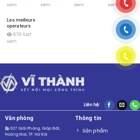
удачи в
обнаруживает
трансформируют
воздействую
xem
xem
xem
xem
воображении
связи даже и
простые
на
в хаосе
происшествия
понимание
в
достижений
Les meilleurs
запоминающиеся
operateurs
sug nt tout
676 lượt
mon
xem
translation �
demo � des
gaming
Liên hệ:
Văn phòng
Thông tin
627 Giải Phóng, Giáp Bát,
Sản phẩm
Hoàng Mai, TP. Hà Nội