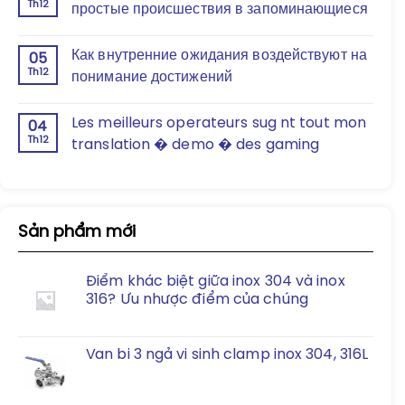
Th12
простые происшествия в запоминающиеся
Как внутренние ожидания воздействуют на
05
Th12
понимание достижений
Les meilleurs operateurs sug nt tout mon
04
Th12
translation � demo � des gaming
Sản phẩm mới
Điểm khác biệt giữa inox 304 và inox
316? Ưu nhược điểm của chúng
Van bi 3 ngả vi sinh clamp inox 304, 316L