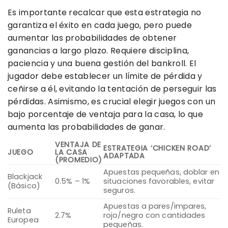
Es importante recalcar que esta estrategia no
garantiza el éxito en cada juego, pero puede
aumentar las probabilidades de obtener
ganancias a largo plazo. Requiere disciplina,
paciencia y una buena gestión del bankroll. El
jugador debe establecer un límite de pérdida y
ceñirse a él, evitando la tentación de perseguir las
pérdidas. Asimismo, es crucial elegir juegos con un
bajo porcentaje de ventaja para la casa, lo que
aumenta las probabilidades de ganar.
VENTAJA DE
ESTRATEGIA ‘CHICKEN ROAD’
JUEGO
LA CASA
ADAPTADA
(PROMEDIO)
Apuestas pequeñas, doblar en
Blackjack
0.5% – 1%
situaciones favorables, evitar
(Básico)
seguros.
Apuestas a pares/impares,
Ruleta
2.7%
rojo/negro con cantidades
Europea
pequeñas.