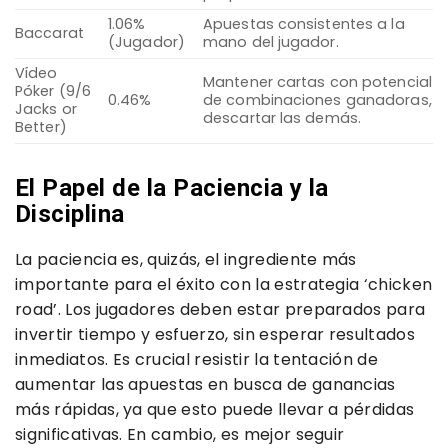
1.06%
Apuestas consistentes a la
Baccarat
(Jugador)
mano del jugador.
Vídeo
Mantener cartas con potencial
Póker (9/6
0.46%
de combinaciones ganadoras,
Jacks or
descartar las demás.
Better)
El Papel de la Paciencia y la
Disciplina
La paciencia es, quizás, el ingrediente más
importante para el éxito con la estrategia ‘chicken
road’. Los jugadores deben estar preparados para
invertir tiempo y esfuerzo, sin esperar resultados
inmediatos. Es crucial resistir la tentación de
aumentar las apuestas en busca de ganancias
más rápidas, ya que esto puede llevar a pérdidas
significativas. En cambio, es mejor seguir