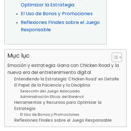
Optimizar la Estrategia
El Uso de Bonos y Promociones
Reflexiones Finales sobre el Juego
Responsable
Mục lục
Emoción y estrategia: Gana con Chicken Road y la
nueva era del entretenimiento digital
Entendiendo la Estrategia ‘Chicken Road’ en Detalle
El Papel de la Paciencia y la Disciplina
Selección del Juego Adecuado
Administración Eficaz del Bankroll
Herramientas y Recursos para Optimizar la
Estrategia
El Uso de Bonos y Promociones
Reflexiones Finales sobre el Juego Responsable