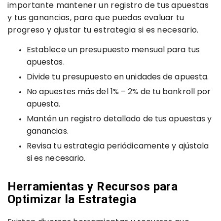
importante mantener un registro de tus apuestas
y tus ganancias, para que puedas evaluar tu
progreso y ajustar tu estrategia si es necesario.
Establece un presupuesto mensual para tus
apuestas.
Divide tu presupuesto en unidades de apuesta.
No apuestes más del 1% – 2% de tu bankroll por
apuesta.
Mantén un registro detallado de tus apuestas y
ganancias.
Revisa tu estrategia periódicamente y ajústala
si es necesario.
Herramientas y Recursos para
Optimizar la Estrategia