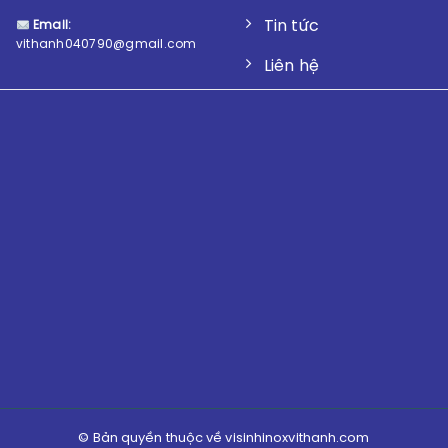
Tin tức
Email:
vithanh040790@gmail.com
Liên hệ
© Bản quyền thuộc về visinhinoxvithanh.com