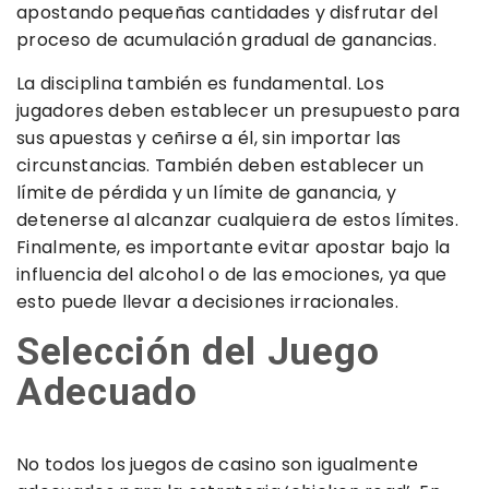
apostando pequeñas cantidades y disfrutar del
proceso de acumulación gradual de ganancias.
La disciplina también es fundamental. Los
jugadores deben establecer un presupuesto para
sus apuestas y ceñirse a él, sin importar las
circunstancias. También deben establecer un
límite de pérdida y un límite de ganancia, y
detenerse al alcanzar cualquiera de estos límites.
Finalmente, es importante evitar apostar bajo la
influencia del alcohol o de las emociones, ya que
esto puede llevar a decisiones irracionales.
Selección del Juego
Adecuado
No todos los juegos de casino son igualmente